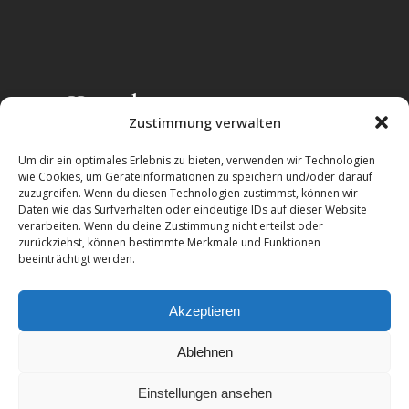
Kontakt
Zustimmung verwalten
Zentrum für integrative ISTDP gUG
Um dir ein optimales Erlebnis zu bieten, verwenden wir Technologien
(haftungsbeschränkt)
wie Cookies, um Geräteinformationen zu speichern und/oder darauf
zuzugreifen. Wenn du diesen Technologien zustimmst, können wir
Alttrachau 35
Daten wie das Surfverhalten oder eindeutige IDs auf dieser Website
01139 Dresden
verarbeiten. Wenn du deine Zustimmung nicht erteilst oder
zurückziehst, können bestimmte Merkmale und Funktionen
Telefon:
+49-(351)-417241225
beeinträchtigt werden.
E-Mail:
info@ig-istdp.de
Akzeptieren
Ablehnen
Einstellungen ansehen