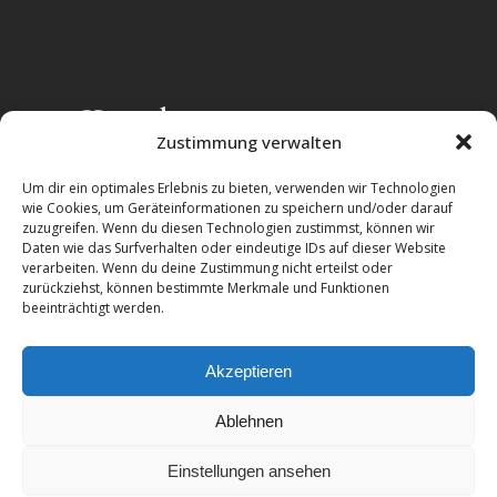
Kontakt
Zustimmung verwalten
Zentrum für integrative ISTDP gUG
Um dir ein optimales Erlebnis zu bieten, verwenden wir Technologien
(haftungsbeschränkt)
wie Cookies, um Geräteinformationen zu speichern und/oder darauf
zuzugreifen. Wenn du diesen Technologien zustimmst, können wir
Alttrachau 35
Daten wie das Surfverhalten oder eindeutige IDs auf dieser Website
01139 Dresden
verarbeiten. Wenn du deine Zustimmung nicht erteilst oder
zurückziehst, können bestimmte Merkmale und Funktionen
Telefon:
+49-(351)-417241225
beeinträchtigt werden.
E-Mail:
info@ig-istdp.de
Akzeptieren
Ablehnen
Einstellungen ansehen