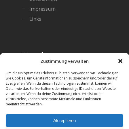
Impressum
Links
Kontakt
Zustimmung verwalten
Zentrum für integrative ISTDP gUG
Um dir ein optimales Erlebnis zu bieten, verwenden wir Technologien
(haftungsbeschränkt)
wie Cookies, um Geräteinformationen zu speichern und/oder darauf
zuzugreifen. Wenn du diesen Technologien zustimmst, können wir
Alttrachau 35
Daten wie das Surfverhalten oder eindeutige IDs auf dieser Website
01139 Dresden
verarbeiten. Wenn du deine Zustimmung nicht erteilst oder
zurückziehst, können bestimmte Merkmale und Funktionen
Telefon:
+49-(351)-417241225
beeinträchtigt werden.
E-Mail:
info@ig-istdp.de
Akzeptieren