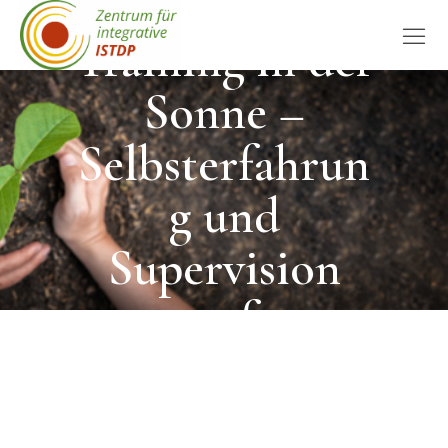
ISTDP-
Training in der
Sonne –
Selbsterfahrun
g und
Supervision
auf
Fuerteventura