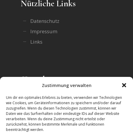
Nützliche Links
Datenschutz
Impressum
Links
Kontakt
Zustimmung verwalten
Zentrum für integrative ISTDP gUG
Um dir ein optimales Erlebnis zu bieten, verwenden wir Technologien
(haftungsbeschränkt)
wie Cookies, um Geräteinformationen zu speichern und/oder darauf
zuzugreifen. Wenn du diesen Technologien zustimmst, können wir
Alttrachau 35
Daten wie das Surfverhalten oder eindeutige IDs auf dieser Website
01139 Dresden
verarbeiten. Wenn du deine Zustimmung nicht erteilst oder
zurückziehst, können bestimmte Merkmale und Funktionen
Telefon:
+49-(351)-417241225
beeinträchtigt werden.