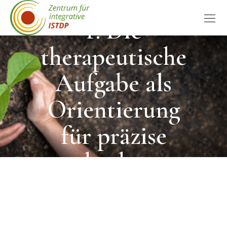
Themensemina
r: Die
therapeutische
Aufgabe als
Orientierung
für präzise
psychotherape
utische Arbeit