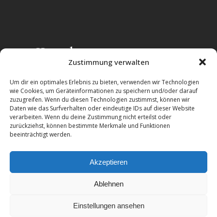
Kontakt
Zustimmung verwalten
Zentrum für integrative ISTDP gUG
Um dir ein optimales Erlebnis zu bieten, verwenden wir Technologien
(haftungsbeschränkt)
wie Cookies, um Geräteinformationen zu speichern und/oder darauf
zuzugreifen. Wenn du diesen Technologien zustimmst, können wir
Alttrachau 35
Daten wie das Surfverhalten oder eindeutige IDs auf dieser Website
01139 Dresden
verarbeiten. Wenn du deine Zustimmung nicht erteilst oder
zurückziehst, können bestimmte Merkmale und Funktionen
Telefon:
+49-(351)-417241225
beeinträchtigt werden.
E-Mail:
info@ig-istdp.de
Akzeptieren
Ablehnen
Einstellungen ansehen